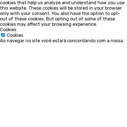
cookies that help us analyze and understand how you use
this website. These cookies will be stored in your browser
only with your consent. You also have the option to opt-
out of these cookies. But opting out of some of these
cookies may affect your browsing experience.
Cookies
Cookies
Ao navegar no site você estará concordando com a nossa
política de privacidade
.
Políticas de privacidade
Políticas de privacidade
Este site utiliza cookies e scripts externos para melhorar
sua experiência, sendo absolutamente essenciais para o
funcionamento adequado e garantindo funcionalidades
básicas e recursos de segurança do site, de forma
anônima.
Cookie
Duração
Descrição
Este cookie é definido
pelo plug-in GDPR Cookie
Consent. Os cookies são
cookielawinfo-
11
usados para armazenar o
checkbox-necessary
months
consentimento do
usuário para os cookies