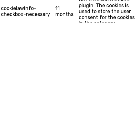
plugin. The cookies is
cookielawinfo-
11
used to store the user
checkbox-necessary
months
consent for the cookies
in the category
"Necessary".
The cookie is set by the
GDPR Cookie Consent
plugin and is used to
11
viewed_cookie_policy
store whether or not user
months
has consented to the use
of cookies. It does not
store any personal data.
Política de privacidad
Política de privacidad
Este sitio web utiliza cookies y scripts externos para
mejorar su experiencia, siendo absolutamente
imprescindibles para el correcto funcionamiento y
garantizando la funcionalidad básica y las características
de seguridad del sitio web de forma anónima.
Cookie
Duração
Descrição
Esta cookie está
configurada por el