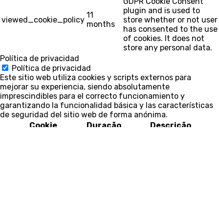
GDPR Cookie Consent
plugin and is used to
11
viewed_cookie_policy
store whether or not user
months
has consented to the use
of cookies. It does not
store any personal data.
Política de privacidad
Política de privacidad
Este sitio web utiliza cookies y scripts externos para
mejorar su experiencia, siendo absolutamente
imprescindibles para el correcto funcionamiento y
garantizando la funcionalidad básica y las características
de seguridad del sitio web de forma anónima.
Cookie
Duração
Descrição
Esta cookie está
configurada por el
complemento de
consentimiento de
cookies de GDPR. Las
cookielawinfo-
11
cookies se utilizan para
checkbox-necessary
months
almacenar el
consentimiento del
usuario para las cookies