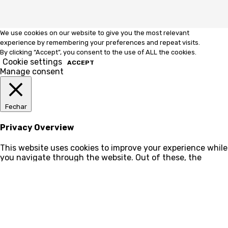
We use cookies on our website to give you the most relevant
experience by remembering your preferences and repeat visits.
By clicking “Accept”, you consent to the use of ALL the cookies.
Cookie settings
ACCEPT
Manage consent
Fechar
Privacy Overview
This website uses cookies to improve your experience while
you navigate through the website. Out of these, the
cookies that are categorized as necessary are stored on
your browser as they are essential for the working of basic
functionalities of the website. We also use third-party
cookies that help us analyze and understand how you use
this website. These cookies will be stored in your browser
only with your consent. You also have the option to opt-
out of these cookies. But opting out of some of these