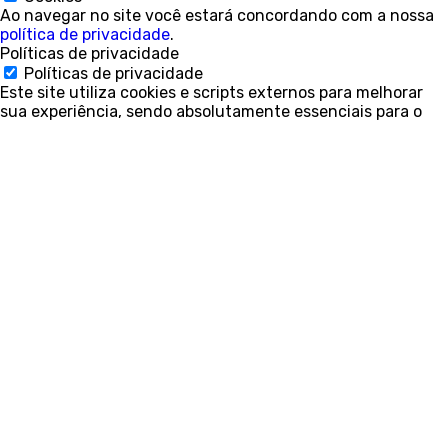
Ao navegar no site você estará concordando com a nossa
política de privacidade
.
Políticas de privacidade
Políticas de privacidade
Este site utiliza cookies e scripts externos para melhorar
sua experiência, sendo absolutamente essenciais para o
funcionamento adequado e garantindo funcionalidades
básicas e recursos de segurança do site, de forma
anônima.
Cookie
Duração
Descrição
Este cookie é definido
pelo plug-in GDPR Cookie
Consent. Os cookies são
cookielawinfo-
11
usados para armazenar o
checkbox-necessary
months
consentimento do
usuário para os cookies
na categoria
"Necessário".
O cookie é definido pelo
plug-in GDPR Cookie
Consent e é usado para
11
armazenar se o usuário
viewed_cookie_policy
months
consentiu ou não com o